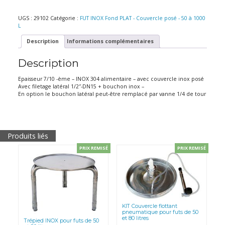
FUT/RESERVOIR
INOX
304
UGS :
29102
Catégorie :
FUT INOX Fond PLAT - Couvercle posé - 50 à 1000
-
L
fond
plat
Description
Informations complémentaires
-
80
Description
litres
Epaisseur 7/10 -ème – INOX 304 alimentaire – avec couvercle inox posé
Avec filetage latéral 1/2″-DN15 + bouchon inox –
En option le bouchon latéral peut-être remplacé par vanne 1/4 de tour
Produits liés
PRIX REMISÉ
PRIX REMISÉ
KIT Couvercle flottant
pneumatique pour futs de 50
et 80 litres
Trépied INOX pour futs de 50