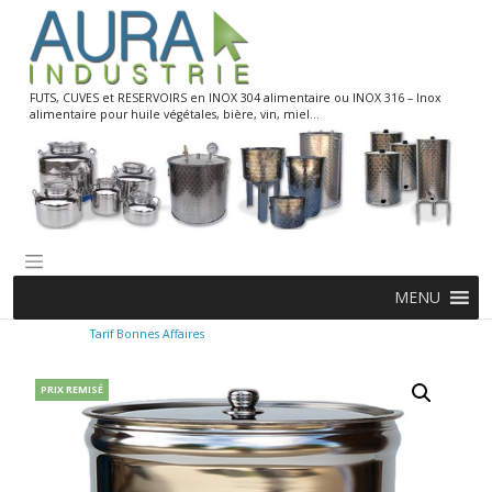
Skip
to
content
FUTS, CUVES et RESERVOIRS en INOX 304 alimentaire ou INOX 316 – Inox
alimentaire pour huile végétales, bière, vin, miel…
MENU
Tarif Bonnes Affaires
PRIX REMISÉ