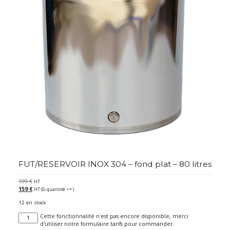
FUT/RESERVOIR INOX 304 – fond plat – 80 litres
199
€
HT
159
€
HT (Si quantité >= )
12 en stock
quantité
Cette fonctionnalité n'est pas encore disponible, merci
de
d'utiliser notre formulaire tarifs pour commander.