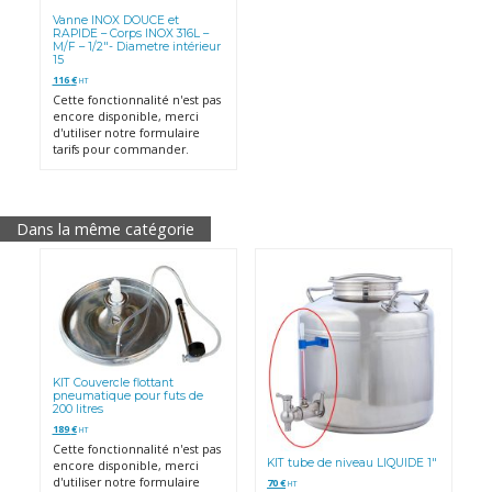
Vanne INOX DOUCE et
RAPIDE – Corps INOX 316L –
M/F – 1/2″- Diametre intérieur
15
116
€
HT
Cette fonctionnalité n'est pas
encore disponible, merci
d'utiliser notre formulaire
tarifs pour commander.
Dans la même catégorie
KIT Couvercle flottant
pneumatique pour futs de
200 litres
189
€
HT
Cette fonctionnalité n'est pas
KIT tube de niveau LIQUIDE 1″
encore disponible, merci
d'utiliser notre formulaire
70
€
HT