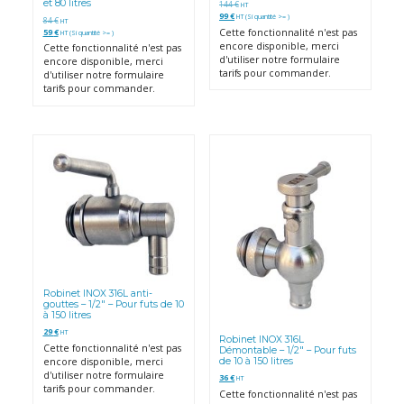
et 80 litres
144
€
HT
99
€
HT (Si quantité >= )
84
€
HT
59
€
Cette fonctionnalité n'est pas
HT (Si quantité >= )
encore disponible, merci
Cette fonctionnalité n'est pas
d'utiliser notre formulaire
encore disponible, merci
tarifs pour commander.
d'utiliser notre formulaire
tarifs pour commander.
Robinet INOX 316L anti-
gouttes – 1/2″ – Pour futs de 10
à 150 litres
29
€
HT
Robinet INOX 316L
Cette fonctionnalité n'est pas
Démontable – 1/2″ – Pour futs
encore disponible, merci
de 10 à 150 litres
d'utiliser notre formulaire
36
€
HT
tarifs pour commander.
Cette fonctionnalité n'est pas