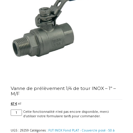
Vanne de prélèvement 1/4 de tour INOX – 1″ –
M/F
67
€
HT
quantité
Cette fonctionnalité n'est pas encore disponible, merci
de
d'utiliser notre formulaire tarifs pour commander.
Vanne
de
prélèvement
UGS :
29259
Catégories :
FUT INOX Fond PLAT - Couvercle posé - 50 à