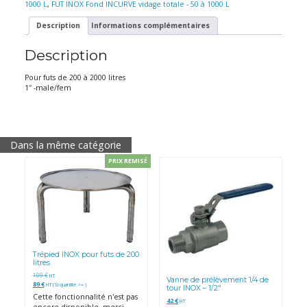
1/4
1000 L
,
FUT INOX Fond INCURVE vidage totale - 50 à 1000 L
de
tour
Description
Informations complémentaires
INOX
-
Description
1"
-
M/F
Pour futs de 200 à 2000 litres
1″ -male/fem
Dans la même catégorie
PRIX REMISÉ
Trépied INOX pour futs de 200
litres
109
€
HT
Vanne de prélèvement 1/4 de
89
€
HT (Si quantité >= )
tour INOX – 1/2″
Cette fonctionnalité n'est pas
42
€
HT
encore disponible, merci