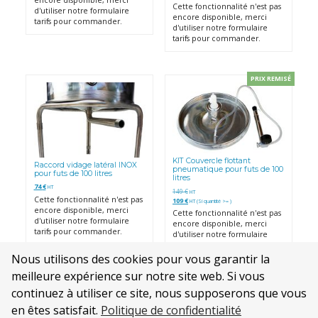
Cette fonctionnalité n'est pas
d'utiliser notre formulaire
encore disponible, merci
tarifs pour commander.
d'utiliser notre formulaire
tarifs pour commander.
PRIX REMISÉ
KIT Couvercle flottant
Raccord vidage latéral INOX
pneumatique pour futs de 100
pour futs de 100 litres
litres
74
€
HT
149
€
HT
Cette fonctionnalité n'est pas
109
€
HT (Si quantité >= )
encore disponible, merci
Cette fonctionnalité n'est pas
d'utiliser notre formulaire
encore disponible, merci
tarifs pour commander.
d'utiliser notre formulaire
tarifs pour commander.
Nous utilisons des cookies pour vous garantir la
meilleure expérience sur notre site web. Si vous
continuez à utiliser ce site, nous supposerons que vous
en êtes satisfait.
Politique de confidentialité