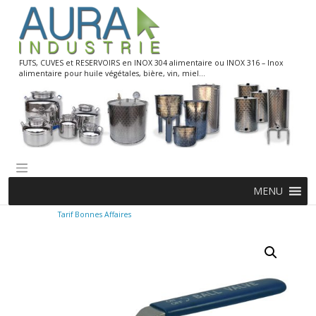
Skip
to
content
FUTS, CUVES et RESERVOIRS en INOX 304 alimentaire ou INOX 316 – Inox
alimentaire pour huile végétales, bière, vin, miel…
MENU
Tarif Bonnes Affaires