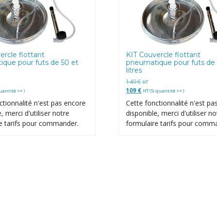
ercle flottant
KIT Couvercle flottant
que pour futs de 50 et
pneumatique pour futs de
litres
149
€
HT
109
€
uantité >= )
HT (Si quantité >= )
ctionnalité n'est pas encore
Cette fonctionnalité n'est pa
, merci d'utiliser notre
disponible, merci d'utiliser no
e tarifs pour commander.
formulaire tarifs pour comm