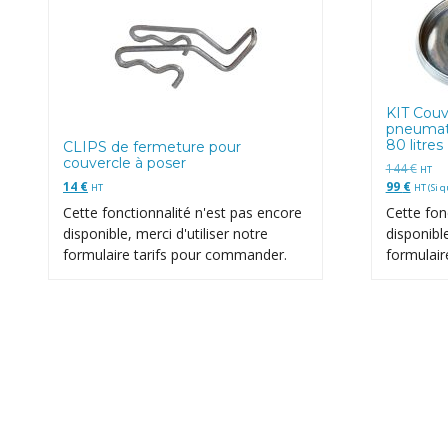
KIT Couv
pneumati
80 litres
CLIPS de fermeture pour
couvercle à poser
144
€
HT
14
€
99
€
HT
HT (Si q
Cette fonctionnalité n'est pas encore
Cette fon
disponible, merci d'utiliser notre
disponible
formulaire tarifs pour commander.
formulair