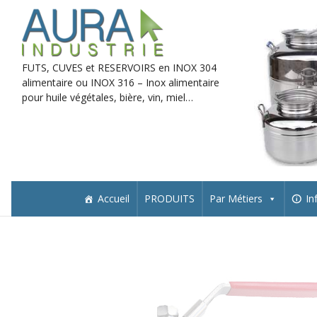
Skip
to
content
FUTS, CUVES et RESERVOIRS en INOX 304
alimentaire ou INOX 316 – Inox alimentaire
pour huile végétales, bière, vin, miel…
Accueil
PRODUITS
Par Métiers
In