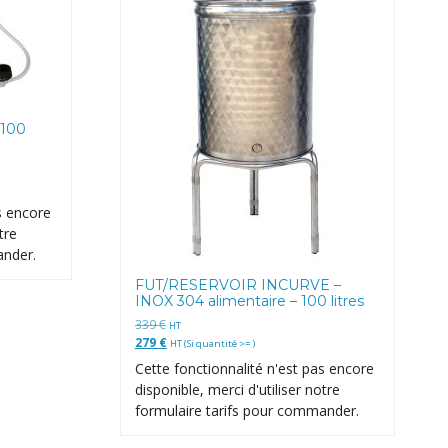
 100
s encore
tre
ander.
FUT/RESERVOIR INCURVE –
INOX 304 alimentaire – 100 litres
339
€
HT
279
€
HT (Si quantité >= )
Cette fonctionnalité n'est pas encore
disponible, merci d'utiliser notre
formulaire tarifs pour commander.