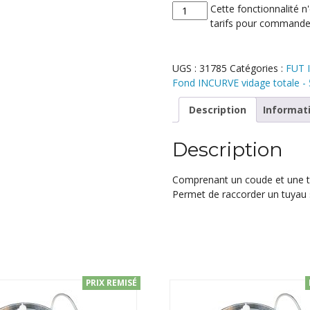
quantité
Cette fonctionnalité n'
de
tarifs pour commande
COUDE
+
TETINE
UGS :
31785
Catégories :
FUT I
-
Fond INCURVE vidage totale - 
1"
pour
Description
Informat
vanne
1"
Description
Comprenant un coude et une t
Permet de raccorder un tuyau
PRIX REMISÉ