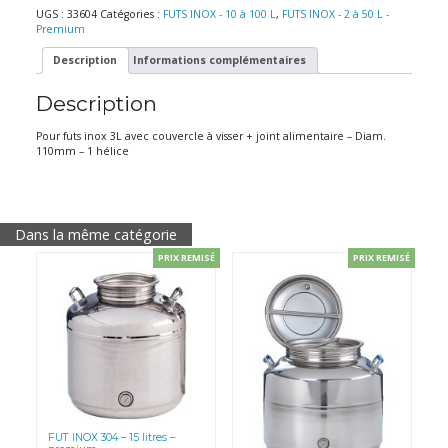
KIT
UGS :
33604
Catégories :
FUTS INOX - 10 à 100 L
,
FUTS INOX - 2 à 50 L -
MELANGEUR
Premium
manuel
pour
Description
Informations complémentaires
fût
de
Description
3
litres
Pour futs inox 3L avec couvercle à visser + joint alimentaire – Diam.
110mm – 1 hélice
Dans la même catégorie
PRIX REMISÉ
PRIX REMISÉ
FUT INOX 304 – 15 litres –