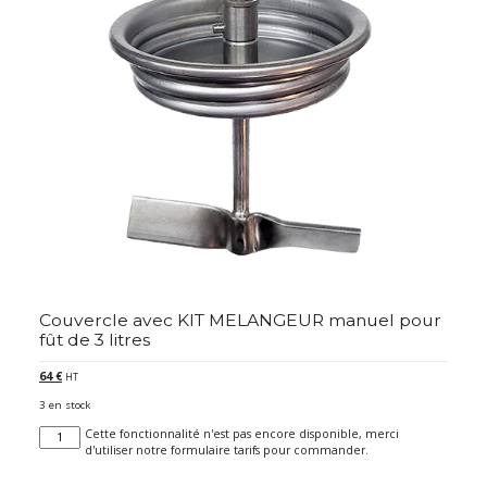
Couvercle avec KIT MELANGEUR manuel pour
fût de 3 litres
64
€
HT
3 en stock
quantité
Cette fonctionnalité n'est pas encore disponible, merci
de
d'utiliser notre formulaire tarifs pour commander.
Couvercle
avec