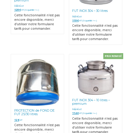
premium
159
€
HT
129
€
HT (Si quantité >= )
FUT INOX 304 – 30 litres
Cette fonctionnalité n'est pas
169
€
HT
encore disponible, merci
119
€
HT (Si quantité >= )
d'utiliser notre formulaire
Cette fonctionnalité n'est pas
tarifs pour commander.
encore disponible, merci
d'utiliser notre formulaire
tarifs pour commander.
PRIX REMISÉ
FUT INOX 304 – 10 litres –
premium
152
€
HT
PROTECTION de FOND DE
114
€
HT (Si quantité >= )
FUT 25/30 litres
Cette fonctionnalité n'est pas
12
€
HT
encore disponible, merci
Cette fonctionnalité n'est pas
d'utiliser notre formulaire
encore disponible, merci
tarifs pour commander.