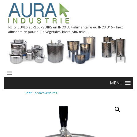
Skip
to
content
FUTS, CUVES et RESERVOIRS en INOX 304 alimentaire ou INOX 316 – Inox
alimentaire pour huile végétales, bière, vin, miel…
MENU
Tarif Bonnes Affaires