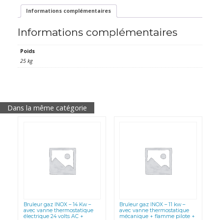
avec
sécurité
Informations complémentaires
gaz
-
Informations complémentaires
14
Kw
-
Poids
Diametre
68
25 kg
cm
-
Gaz
de
ville-
propane-
Dans la même catégorie
butane
Bruleur gaz INOX – 14 Kw –
Bruleur gaz INOX – 11 kw –
avec vanne thermostatique
avec vanne thermostatique
électrique 24 volts AC +
mécanique + flamme pilote +