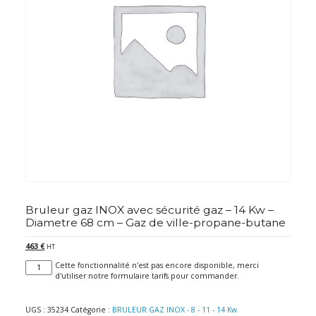
Bruleur gaz INOX avec sécurité gaz – 14 Kw –
Diametre 68 cm – Gaz de ville-propane-butane
463
€
HT
quantité
Cette fonctionnalité n'est pas encore disponible, merci
de
d'utiliser notre formulaire tarifs pour commander.
Bruleur
gaz
INOX
UGS :
35234
Catégorie :
BRULEUR GAZ INOX - 8 - 11 - 14 Kw