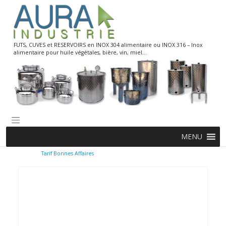
Skip
to
content
FUTS, CUVES et RESERVOIRS en INOX 304 alimentaire ou INOX 316 – Inox
alimentaire pour huile végétales, bière, vin, miel…
MENU
Tarif Bonnes Affaires