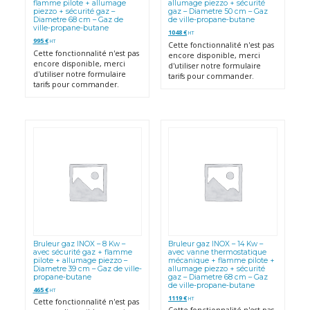
flamme pilote + allumage
allumage piezzo + sécurité
piezzo + sécurité gaz –
gaz – Diametre 50 cm – Gaz
Diametre 68 cm – Gaz de
de ville-propane-butane
ville-propane-butane
1048
€
HT
995
€
HT
Cette fonctionnalité n'est pas
Cette fonctionnalité n'est pas
encore disponible, merci
encore disponible, merci
d'utiliser notre formulaire
d'utiliser notre formulaire
tarifs pour commander.
tarifs pour commander.
Bruleur gaz INOX – 8 Kw –
Bruleur gaz INOX – 14 Kw –
avec sécurité gaz + flamme
avec vanne thermostatique
pilote + allumage piezzo –
mécanique + flamme pilote +
Diametre 39 cm – Gaz de ville-
allumage piezzo + sécurité
propane-butane
gaz – Diametre 68 cm – Gaz
de ville-propane-butane
465
€
HT
1119
€
HT
Cette fonctionnalité n'est pas